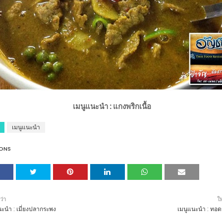
เมนูแนะนำ : แกงพริกเนื้อ
เมนูแนะนำ
ONS
ว่า
ให
นะนำ : เมี่ยงปลากระพง
เมนูแนะนำ : ทอ