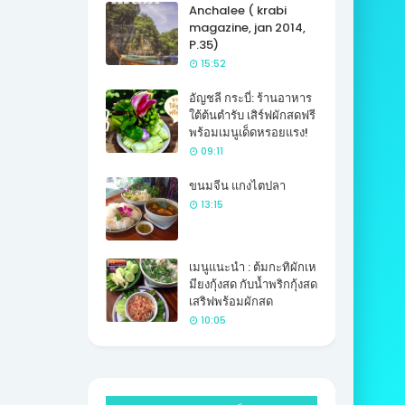
Anchalee ( krabi
magazine, jan 2014,
P.35)
15:52
อัญชลี กระบี่: ร้านอาหาร
ใต้ต้นตำรับ เสิร์ฟผักสดฟรี
พร้อมเมนูเด็ดหรอยแรง!
09:11
ขนมจีน แกงไตปลา
13:15
เมนูแนะนำ : ต้มกะทิผักเห
มียงกุ้งสด กับน้ำพริกกุ้งสด
เสริฟพร้อมผักสด
10:05